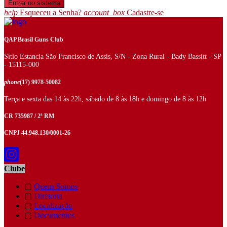
help
Esqueceu a Senha?
account_box
Cadastre-se
QAP Brasil Guns Club
Sítio Estancia São Francisco de Assis, S/N - Zona Rural - Bady Bassitt - SP
- 15115-000
phone
(17) 9978-50082
Terça e sexta das 14 às 22h, sábado de 8 às 18h e domingo de 8 às 12h
CR 735987 / 2ª RM
CNPJ 44.948.130/0001-26
Clube
▢
Quem Somos
▢
Diretoria
▢
Localização
▢
Documentos