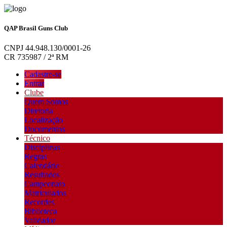
QAP Brasil Guns Club
CNPJ 44.948.130/0001-26
CR 735987 / 2ª RM
Cadastre-se
Entrar
Clube
Quem Somos
Diretoria
Localização
Documentos
Técnico
Disciplinas
Regras
Calendário
Resultados
Campeonato
Matriculados
Recordes
Biblioteca
Validador