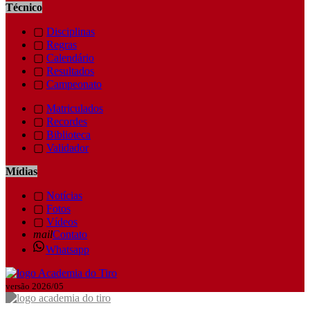
Técnico
▢
Disciplinas
▢
Regras
▢
Calendário
▢
Resultados
▢
Campeonato
▢
Matriculados
▢
Recordes
▢
Biblioteca
▢
Validador
Mídias
▢
Notícias
▢
Fotos
▢
Vídeos
mail
Contato
Whatsapp
versão 2026/05