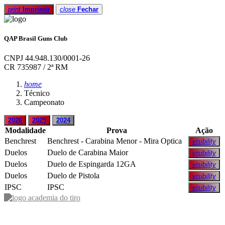
print
Imprimir
close
Fechar
QAP Brasil Guns Club
CNPJ 44.948.130/0001-26
CR 735987 / 2ª RM
home
Técnico
Campeonato
2026
2025
2024
Modalidade
Prova
Ação
Benchrest
Benchrest - Carabina Menor - Mira Optica
visibility
Duelos
Duelo de Carabina Maior
visibility
Duelos
Duelo de Espingarda 12GA
visibility
Duelos
Duelo de Pistola
visibility
IPSC
IPSC
visibility