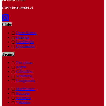
CR 735987 / 2ª RM
CNPJ 44.948.130/0001-26
Clube
▢
Quem Somos
▢
Diretoria
▢
Localização
▢
Documentos
Técnico
▢
Disciplinas
▢
Regras
▢
Calendário
▢
Resultados
▢
Campeonato
▢
Matriculados
▢
Recordes
▢
Biblioteca
▢
Validador