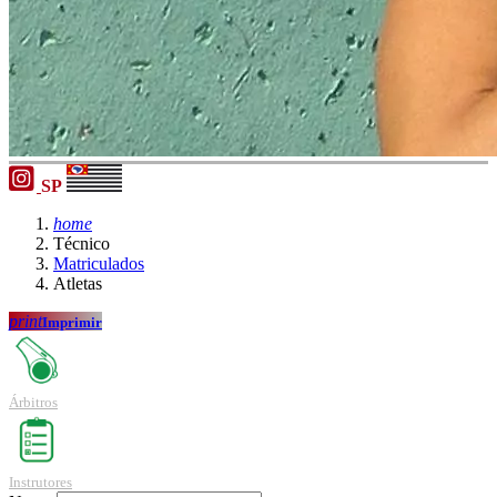
SP
home
Técnico
Matriculados
Atletas
print
Imprimir
Árbitros
Instrutores