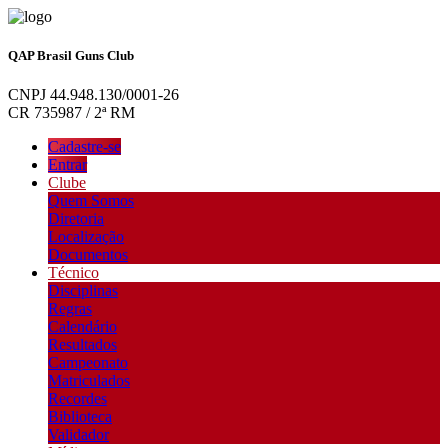
QAP Brasil Guns Club
CNPJ 44.948.130/0001-26
CR 735987 / 2ª RM
Cadastre-se
Entrar
Clube
Quem Somos
Diretoria
Localização
Documentos
Técnico
Disciplinas
Regras
Calendário
Resultados
Campeonato
Matriculados
Recordes
Biblioteca
Validador