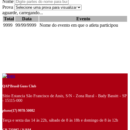
Nome
Prova
aguarde, carregando...
Total
Data
Evento
9999
99/99/9999
Nome do evento em que o atleta participou
QAP Brasil Guns Club
Sítio Estancia São Francisco de Assis, S/N - Zona Rural - Bady Bassitt - SP
- 15115-000
phone
(17) 9978-50082
Terça e sexta das 14 às 22h, sábado de 8 às 18h e domingo de 8 às 12h