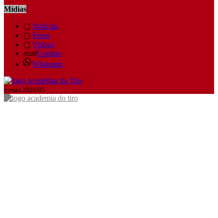
Mídias
▢
Notícias
▢
Fotos
▢
Vídeos
mail
Contato
Whatsapp
versão 2026/05